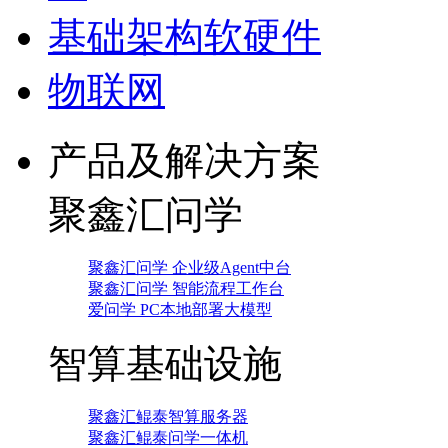
基础架构软硬件
物联网
产品及解决方案
聚鑫汇问学
聚鑫汇问学 企业级Agent中台
聚鑫汇问学 智能流程工作台
爱问学 PC本地部署大模型
智算基础设施
聚鑫汇鲲泰智算服务器
聚鑫汇鲲泰问学一体机