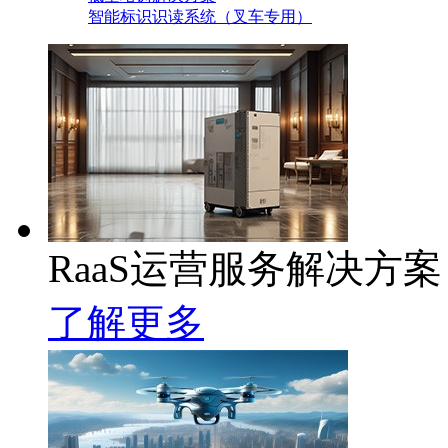
智能标识识读系统（叉车专用）
RaaS运营服务解决方案
了解更多