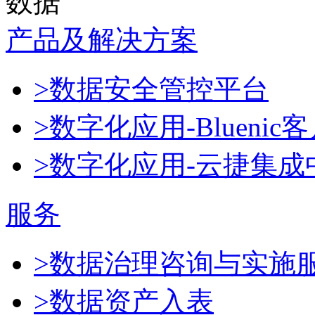
数据
产品及解决方案
>数据安全管控平台
>数字化应用-Blueni
>数字化应用-云捷集成
服务
>数据治理咨询与实施
>数据资产入表