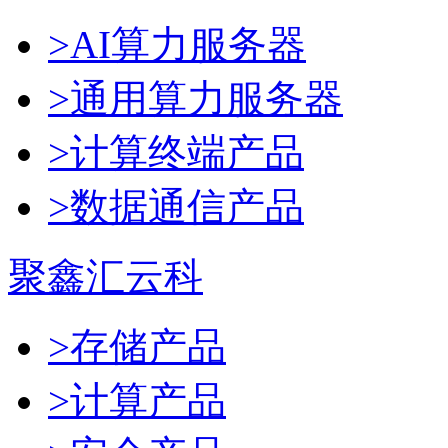
>AI算力服务器
>通用算力服务器
>计算终端产品
>数据通信产品
聚鑫汇云科
>存储产品
>计算产品