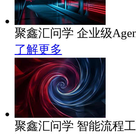
聚鑫汇问学 企业级Age
了解更多
聚鑫汇问学 智能流程