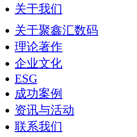
关于我们
关于聚鑫汇数码
理论著作
企业文化
ESG
成功案例
资讯与活动
联系我们