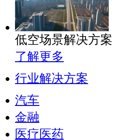
低空场景解决方案
了解更多
行业解决方案
汽车
金融
医疗医药