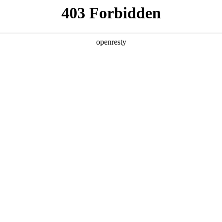
产品及服务
行业解决方案
合作伙伴
投资者关系
获魔乐社区龙虾挑战赛一等奖
2026 / 05 / 07
虾客松赛事揭晓，聚鑫汇数码旗下聚鑫汇鲲泰异构计算团队资深AI工程
实业务场景，摒弃传统对话式AI思路，实现从“聊天AI”到“生产AI